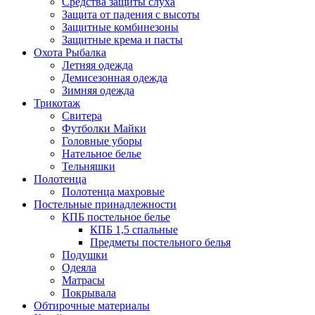
Средства защиты слуха
Защита от падения с высоты
Защитные комбинезоны
Защитные крема и пасты
Охота Рыбалка
Летняя одежда
Демисезонная одежда
Зимняя одежда
Трикотаж
Свитера
Футболки Майки
Головные уборы
Нательное белье
Тельняшки
Полотенца
Полотенца махровые
Постельные принадлежности
КПБ постельное белье
КПБ 1,5 спальные
Предметы постельного белья
Подушки
Одеяла
Матрасы
Покрывала
Обтирочные материалы