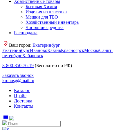
Хозяйственные товары
Бытовая Химия
Изделия из пластика
Мешки для ТБО
Хозяйственный инвентарь
Чистящие средства
Распродажа
Ваш город:
Екатеринбург
Екатеринбург
Иваново
Казань
Красноярск
Москва
Санкт-
петербург
Хабаровск
8-800-350-76-19
(Бесплатно по РФ)
Заказать звонок
kronosg@mail.ru
Каталог
Прайс
Доставка
Контакты
view_headline
0