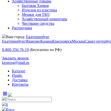
Хозяйственные товары
Бытовая Химия
Изделия из пластика
Мешки для ТБО
Хозяйственный инвентарь
Чистящие средства
Распродажа
Ваш город:
Екатеринбург
Екатеринбург
Иваново
Казань
Красноярск
Москва
Санкт-петербу
8-800-350-76-19
(Бесплатно по РФ)
Заказать звонок
kronosg@mail.ru
Каталог
Прайс
Доставка
Контакты
view_headline
0
Вход