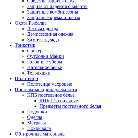
Средства защиты слуха
Защита от падения с высоты
Защитные комбинезоны
Защитные крема и пасты
Охота Рыбалка
Летняя одежда
Демисезонная одежда
Зимняя одежда
Трикотаж
Свитера
Футболки Майки
Головные уборы
Нательное белье
Тельняшки
Полотенца
Полотенца махровые
Постельные принадлежности
КПБ постельное белье
КПБ 1,5 спальные
Предметы постельного белья
Подушки
Одеяла
Матрасы
Покрывала
Обтирочные материалы