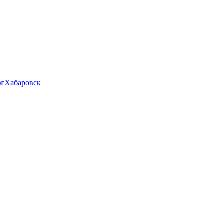
рг
Хабаровск