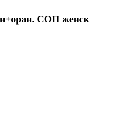
н+оран. СОП женск