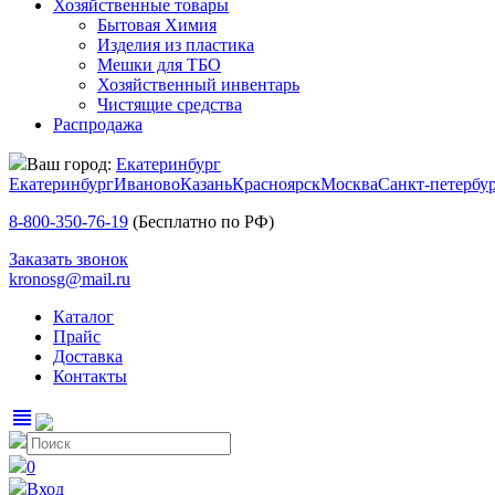
Хозяйственные товары
Бытовая Химия
Изделия из пластика
Мешки для ТБО
Хозяйственный инвентарь
Чистящие средства
Распродажа
Ваш город:
Екатеринбург
Екатеринбург
Иваново
Казань
Красноярск
Москва
Санкт-петербу
8-800-350-76-19
(Бесплатно по РФ)
Заказать звонок
kronosg@mail.ru
Каталог
Прайс
Доставка
Контакты
view_headline
0
Вход