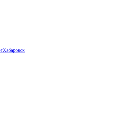
рг
Хабаровск