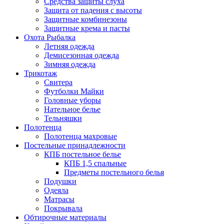
Средства защиты слуха
Защита от падения с высоты
Защитные комбинезоны
Защитные крема и пасты
Охота Рыбалка
Летняя одежда
Демисезонная одежда
Зимняя одежда
Трикотаж
Свитера
Футболки Майки
Головные уборы
Нательное белье
Тельняшки
Полотенца
Полотенца махровые
Постельные принадлежности
КПБ постельное белье
КПБ 1,5 спальные
Предметы постельного белья
Подушки
Одеяла
Матрасы
Покрывала
Обтирочные материалы