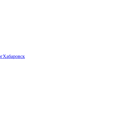
рг
Хабаровск