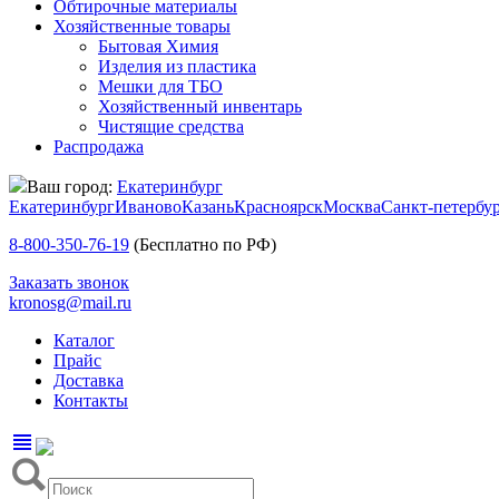
Обтирочные материалы
Хозяйственные товары
Бытовая Химия
Изделия из пластика
Мешки для ТБО
Хозяйственный инвентарь
Чистящие средства
Распродажа
Ваш город:
Екатеринбург
Екатеринбург
Иваново
Казань
Красноярск
Москва
Санкт-петербу
8-800-350-76-19
(Бесплатно по РФ)
Заказать звонок
kronosg@mail.ru
Каталог
Прайс
Доставка
Контакты
view_headline