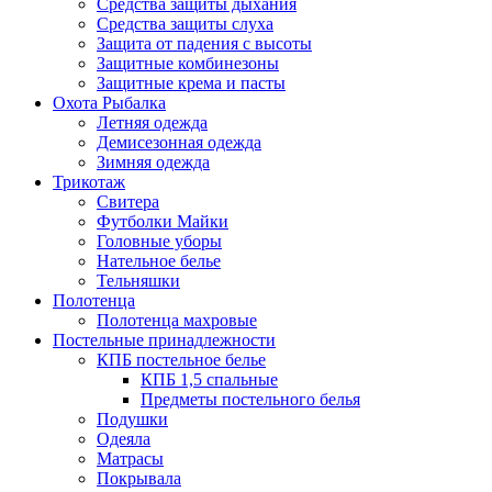
Средства защиты дыхания
Средства защиты слуха
Защита от падения с высоты
Защитные комбинезоны
Защитные крема и пасты
Охота Рыбалка
Летняя одежда
Демисезонная одежда
Зимняя одежда
Трикотаж
Свитера
Футболки Майки
Головные уборы
Нательное белье
Тельняшки
Полотенца
Полотенца махровые
Постельные принадлежности
КПБ постельное белье
КПБ 1,5 спальные
Предметы постельного белья
Подушки
Одеяла
Матрасы
Покрывала