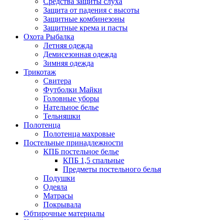
Средства защиты слуха
Защита от падения с высоты
Защитные комбинезоны
Защитные крема и пасты
Охота Рыбалка
Летняя одежда
Демисезонная одежда
Зимняя одежда
Трикотаж
Свитера
Футболки Майки
Головные уборы
Нательное белье
Тельняшки
Полотенца
Полотенца махровые
Постельные принадлежности
КПБ постельное белье
КПБ 1,5 спальные
Предметы постельного белья
Подушки
Одеяла
Матрасы
Покрывала
Обтирочные материалы