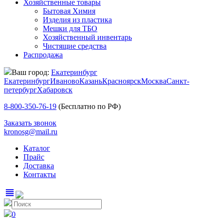
Хозяйственные товары
Бытовая Химия
Изделия из пластика
Мешки для ТБО
Хозяйственный инвентарь
Чистящие средства
Распродажа
Ваш город:
Екатеринбург
Екатеринбург
Иваново
Казань
Красноярск
Москва
Санкт-
петербург
Хабаровск
8-800-350-76-19
(Бесплатно по РФ)
Заказать звонок
kronosg@mail.ru
Каталог
Прайс
Доставка
Контакты
view_headline
0