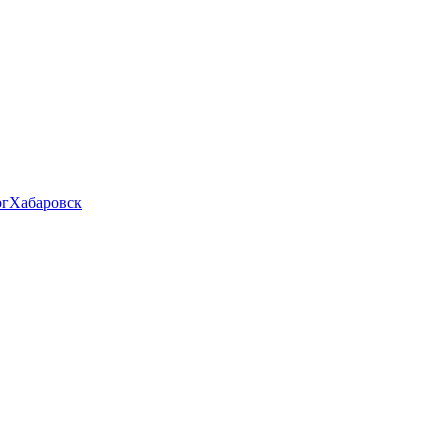
рг
Хабаровск