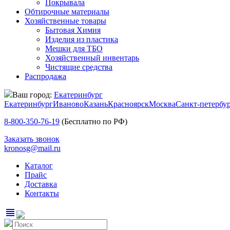
Покрывала
Обтирочные материалы
Хозяйственные товары
Бытовая Химия
Изделия из пластика
Мешки для ТБО
Хозяйственный инвентарь
Чистящие средства
Распродажа
Ваш город:
Екатеринбург
Екатеринбург
Иваново
Казань
Красноярск
Москва
Санкт-петербу
8-800-350-76-19
(Бесплатно по РФ)
Заказать звонок
kronosg@mail.ru
Каталог
Прайс
Доставка
Контакты
view_headline