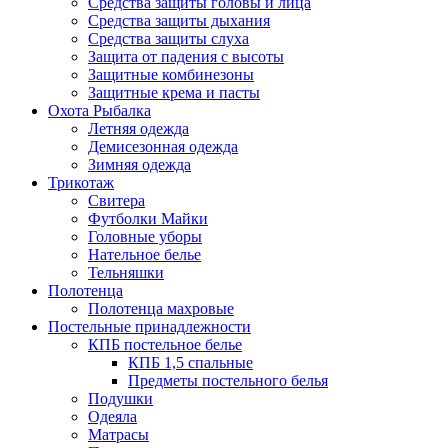
Средства защиты головы и лица
Средства защиты дыхания
Средства защиты слуха
Защита от падения с высоты
Защитные комбинезоны
Защитные крема и пасты
Охота Рыбалка
Летняя одежда
Демисезонная одежда
Зимняя одежда
Трикотаж
Свитера
Футболки Майки
Головные уборы
Нательное белье
Тельняшки
Полотенца
Полотенца махровые
Постельные принадлежности
КПБ постельное белье
КПБ 1,5 спальные
Предметы постельного белья
Подушки
Одеяла
Матрасы