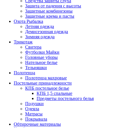
Средства защиты слуха
Защита от падения с высоты
Защитные комбинезоны
Защитные крема и пасты
Охота Рыбалка
Летняя одежда
Демисезонная одежда
Зимняя одежда
Трикотаж
Свитера
Футболки Майки
Головные уборы
Нательное белье
Тельняшки
Полотенца
Полотенца махровые
Постельные принадлежности
КПБ постельное белье
КПБ 1,5 спальные
Предметы постельного белья
Подушки
Одеяла
Матрасы
Покрывала
Обтирочные материалы