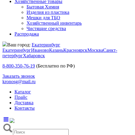
Хозяйственные товары
Бытовая Химия
Изделия из пластика
Мешки для ТБО
Хозяйственный инвентарь
Чистящие средства
Распродажа
Ваш город:
Екатеринбург
Екатеринбург
Иваново
Казань
Красноярск
Москва
Санкт-
петербург
Хабаровск
8-800-350-76-19
(Бесплатно по РФ)
Заказать звонок
kronosg@mail.ru
Каталог
Прайс
Доставка
Контакты
view_headline